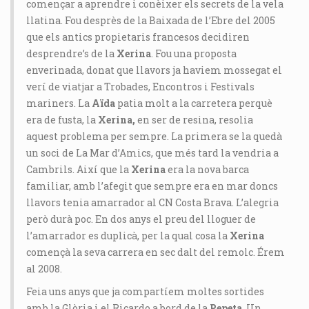
començar a aprendre i conèixer els secrets de la vela
llatina. Fou desprès de la Baixada de l’Ebre del 2005
que els antics propietaris francesos decidiren
desprendre’s de la
Xerina
. Fou una proposta
enverinada, donat que llavors ja haviem mossegat el
verí de viatjar a Trobades, Encontros i Festivals
mariners. La
Aïda
patia molt a la carretera perquè
era de fusta, la
Xerina,
en ser de resina, resolia
aquest problema per sempre. La primera se la quedà
un soci de La Mar d’Amics, que més tard la vendria a
Cambrils. Així que la
Xerina
era la nova barca
familiar, amb l’afegit que sempre era en mar doncs
llavors tenia amarrador al CN Costa Brava. L’alegria
però durà poc. En dos anys el preu del lloguer de
l’amarrador es duplicà, per la qual cosa la
Xerina
començà la seva carrera en sec dalt del remolc. Érem
al 2008.
Feia uns anys que ja compartíem moltes sortides
amb la Glòria i el Ricardo a bord de la
Pepeta
. Un