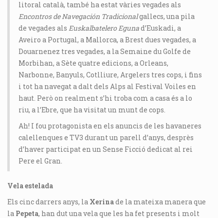
litoral català, també ha estat vàries vegades als
Encontros de Navegación Tradicional
gallecs, una pila
de vegades als
Euskalbatelero Eguna
d’Euskadi, a
Aveiro a Portugal, a Mallorca, a Brest dues vegades, a
Douarnenez tres vegades, a la Semaine du Golfe de
Morbihan, a Sète quatre edicions, a Orleans,
Narbonne, Banyuls, Cotlliure, Argelers tres cops, i fins
i tot ha navegat a dalt dels Alps al Festival Voiles en
haut. Però on realment s’hi troba com a casa és a lo
riu, a l’Ebre, que ha visitat un munt de cops.
Ah! I fou protagonista en els anuncis de les havaneres
calellenques e TV3 durant un parell d’anys, desprès
d’haver participat en un Sense Ficció dedicat al rei
Pere el Gran.
Vela estelada
Els cinc darrers anys, la
Xerina
de la mateixa manera que
la
Pepeta
, han dut una vela que les ha fet presents i molt