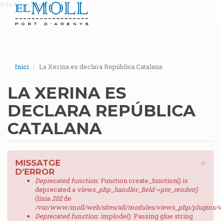
Vés al contingut
Inici
La Xerina es declara República Catalana
LA XERINA ES
DECLARA REPÚBLICA
CATALANA
×
MISSATGE
D'ERROR
Deprecated function
: Function create_function() is
deprecated a
views_php_handler_field->pre_render()
(línia
202
de
/var/www/moll/web/sites/all/modules/views_php/plugins/v
Deprecated function
: implode(): Passing glue string