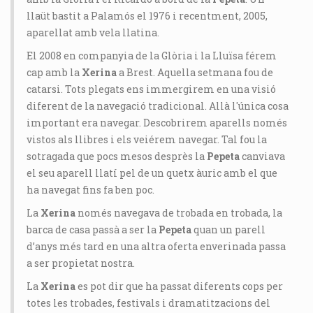
llaüt bastit a Palamós el 1976 i recentment, 2005,
aparellat amb vela llatina.
El 2008 en companyia de la Glòria i la Lluïsa férem
cap amb la
Xerina
a Brest. Aquella setmana fou de
catarsi. Tots plegats ens immergirem en una visió
diferent de la navegació tradicional. Allà l'única cosa
important era navegar. Descobrirem aparells només
vistos als llibres i els veiérem navegar. Tal fou la
sotragada que pocs mesos desprès la
Pepeta
canviava
el seu aparell llatí pel de un quetx àuric amb el que
ha navegat fins fa ben poc.
La
Xerina
només navegava de trobada en trobada, la
barca de casa passà a ser la
Pepeta
quan un parell
d’anys més tard en una altra oferta enverinada passa
a ser propietat nostra.
La
Xerina
es pot dir que ha passat diferents cops per
totes les trobades, festivals i dramatitzacions del