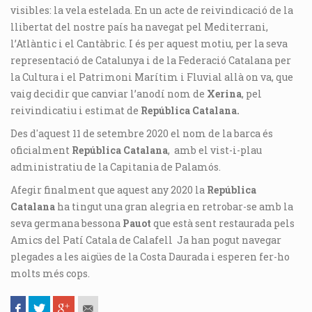
visibles: la vela estelada. En un acte de reivindicació de la
llibertat del nostre país ha navegat pel Mediterrani,
l’Atlàntic i el Cantàbric. I és per aquest motiu, per la seva
representació de Catalunya i de la Federació Catalana per
la Cultura i el Patrimoni Marítim i Fluvial allà on va, que
vaig decidir que canviar l’anodí nom de
Xerina
, pel
reivindicatiu i estimat de
República Catalana.
Des d'aquest 11 de setembre 2020 el nom de la barca és
oficialment
República Catalana
, amb el vist-i-plau
administratiu de la Capitania de Palamós.
Afegir finalment que aquest any 2020 la
República
Catalana
ha tingut una gran alegria en retrobar-se amb la
seva germana bessona
Pauot
que està sent restaurada pels
Amics del Patí Catala de Calafell Ja han pogut navegar
plegades a les aigües de la Costa Daurada i esperen fer-ho
molts més cops.