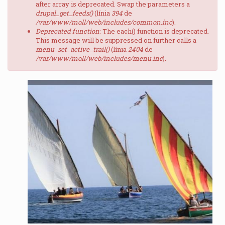
after array is deprecated. Swap the parameters a
drupal_get_feeds()
(línia
394
de
/var/www/moll/web/includes/common.inc
).
Deprecated function
: The each() function is deprecated.
This message will be suppressed on further calls a
menu_set_active_trail()
(línia
2404
de
/var/www/moll/web/includes/menu.inc
).