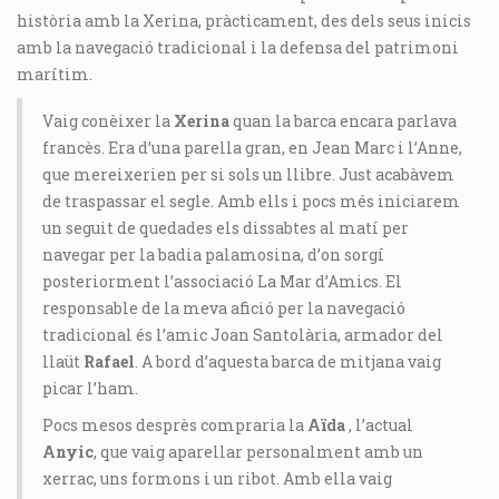
història amb la Xerina, pràcticament, des dels seus inicis
amb la navegació tradicional i la defensa del patrimoni
marítim.
Vaig conèixer la
Xerina
quan la barca encara parlava
francès. Era d’una parella gran, en Jean Marc i l’Anne,
que mereixerien per si sols un llibre. Just acabàvem
de traspassar el segle. Amb ells i pocs més iniciarem
un seguit de quedades els dissabtes al matí per
navegar per la badia palamosina, d’on sorgí
posteriorment l’associació La Mar d’Amics. El
responsable de la meva afició per la navegació
tradicional és l’amic Joan Santolària, armador del
llaüt
Rafael
. A bord d’aquesta barca de mitjana vaig
picar l’ham.
Pocs mesos desprès compraria la
Aïda
, l’actual
Anyic
, que vaig aparellar personalment amb un
xerrac, uns formons i un ribot. Amb ella vaig